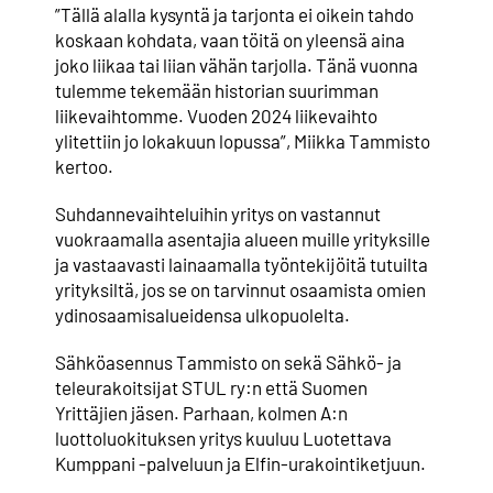
”Tällä alalla kysyntä ja tarjonta ei oikein tahdo
koskaan kohdata, vaan töitä on yleensä aina
joko liikaa tai liian vähän tarjolla. Tänä vuonna
tulemme tekemään historian suurimman
liikevaihtomme. Vuoden 2024 liikevaihto
ylitettiin jo lokakuun lopussa”, Miikka Tammisto
kertoo.
Suhdannevaihteluihin yritys on vastannut
vuokraamalla asentajia alueen muille yrityksille
ja vastaavasti lainaamalla työntekijöitä tutuilta
yrityksiltä, jos se on tarvinnut osaamista omien
ydinosaamisalueidensa ulkopuolelta.
Sähköasennus Tammisto on sekä Sähkö- ja
teleurakoitsijat STUL ry:n että Suomen
Yrittäjien jäsen. Parhaan, kolmen A:n
luottoluokituksen yritys kuuluu Luotettava
Kumppani -palveluun ja Elfin-urakointiketjuun.