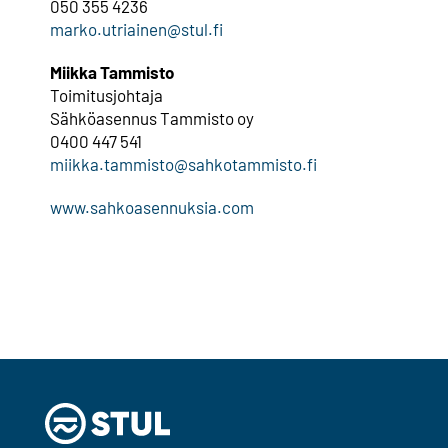
050 355 4236
marko.utriainen@stul.fi
Miikka Tammisto
Toimitusjohtaja
Sähköasennus Tammisto oy
0400 447 541
miikka.tammisto@sahkotammisto.fi
www.sahkoasennuksia.com