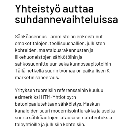
Yhteistyö auttaa
suhdannevaihteluissa
Sähköasennus Tammisto on erikoistunut
omakotitalojen, teollisuushallien, julkisten
kohteiden, maatalousrakennusten ja
liikehuoneistojen sähkötöihin ja
sähkösuunnitteluun sekä kunnossapitotöihin.
Tällä hetkellä suurin työmaa on paikallisen K-
marketin saneeraus.
Yrityksen tuoreisiin referensseihin kuuluu
esimerkiksi HTM-Yhtiöt oy:n
betonipaalutehtaan sähköistys, Maskun
kanaloiden suuri modernisointiurakka ja useita
suuria sähköautojen latausasematoteutuksia
taloyhtiöille ja julkisiin kohteisiin.