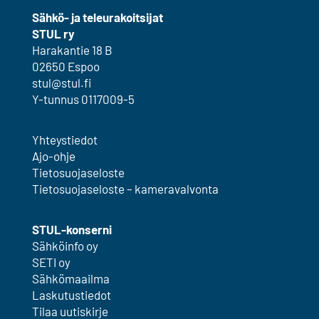
Sähkö- ja teleurakoitsijat
STUL ry
Harakantie 18 B
02650 Espoo
stul@stul.fi
Y-tunnus 0117009-5
Yhteystiedot
Ajo-ohje
Tietosuojaseloste
Tietosuojaseloste – kameravalvonta
STUL-konserni
Sähköinfo oy
SETI oy
Sähkömaailma
Laskutustiedot
Tilaa uutiskirje