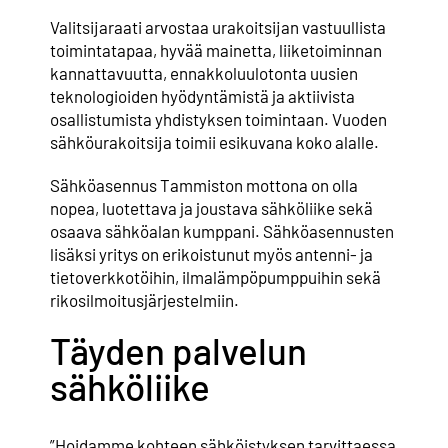
Valitsijaraati arvostaa urakoitsijan vastuullista
toimintatapaa, hyvää mainetta, liiketoiminnan
kannattavuutta, ennakkoluulotonta uusien
teknologioiden hyödyntämistä ja aktiivista
osallistumista yhdistyksen toimintaan. Vuoden
sähköurakoitsija toimii esikuvana koko alalle.
Sähköasennus Tammiston mottona on olla
nopea, luotettava ja joustava sähköliike sekä
osaava sähköalan kumppani. Sähköasennusten
lisäksi yritys on erikoistunut myös antenni- ja
tietoverkkotöihin, ilmalämpöpumppuihin sekä
rikosilmoitusjärjestelmiin.
Täyden palvelun
sähköliike
”Hoidamme kohteen sähköistyksen tarvittaessa