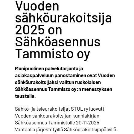
Vuoden
Yhteystiedot
sähköurakoitsija
2025 on
Jäsenille
Sähköasennus
Tammisto oy
Monipuolinen palvelutarjonta ja
asiakaspalveluun panostaminen ovat Vuoden
sähköurakoitsijaksi valitun ruskolaisen
Sähköasennus Tammisto oy:n menestyksen
taustalla.
Sähkö- ja teleurakoitsijat STUL ry luovutti
Vuoden sähköurakoitsijan kunniakirjan
Sähköasennus Tammistolle 20.11.2025
Vantaalla järjestetyillä Sähköurakoitsijapäivillä.