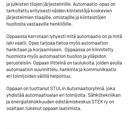
ja julkisten tilojen järjestelmille. Automaatio-opas on
tarkoitettu erityisesti näiden kiinteistöjä koskevien
järjestelmien tilaajille, omistajille ja kiinteistöjen
huollosta vastaaville henkilöille.
Oppaassa kerrotaan lyhyesti mitä automaatio on ja mitä
laki vaatii. Opas tarjoaa tietoa myös automaation
hankitaan ja korjaamiseen. Oppaassa on kiinnitetty
huomiota myös automaation huollon ja ylläpidon
perusteisiin. Oppaan liitteinä on taulukoita, joiden avulla
automaation suunnittelu, hankinta ja kommunikaatio
eri toimijoiden välillä helpottuu.
Oppaan on tuottanut STULin Automaatioryhmä, joka
yhdistää automaatioalan eri toimijoita. Sähkötekniikan
ja energiatehokkuuden edistämiskeskus STEK ry on
osaltaan tukenut oppaan laatimista.