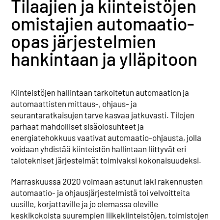
Tilaajien ja kiinteistöjen
omistajien automaatio-
Yhteystiedot
opas järjestelmien
Jäsenille
hankintaan ja ylläpitoon
Kiinteistöjen hallintaan tarkoitetun automaation ja
automaattisten mittaus-, ohjaus- ja
seurantaratkaisujen tarve kasvaa jatkuvasti. Tilojen
parhaat mahdolliset sisäolosuhteet ja
energiatehokkuus vaativat automaatio-ohjausta, jolla
voidaan yhdistää kiinteistön hallintaan liittyvät eri
talotekniset järjestelmät toimivaksi kokonaisuudeksi.
Marraskuussa 2020 voimaan astunut laki rakennusten
automaatio- ja ohjausjärjestelmistä toi velvoitteita
uusille, korjattaville ja jo olemassa oleville
keskikokoista suurempien liikekiinteistöjen, toimistojen