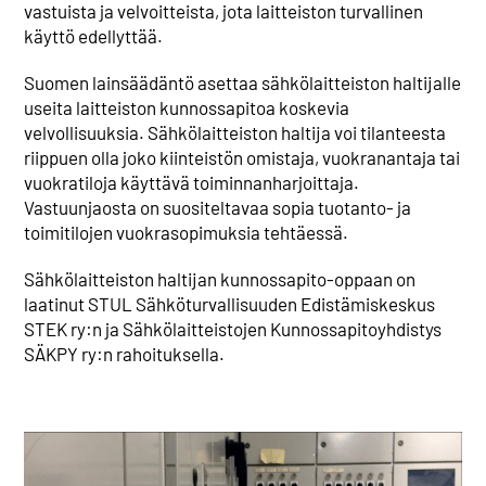
vastuista ja velvoitteista, jota laitteiston turvallinen
käyttö edellyttää.
Suomen lainsäädäntö asettaa sähkölaitteiston haltijalle
useita laitteiston kunnossapitoa koskevia
velvollisuuksia. Sähkölaitteiston haltija voi tilanteesta
riippuen olla joko kiinteistön omistaja, vuokranantaja tai
vuokratiloja käyttävä toiminnanharjoittaja.
Vastuunjaosta on suositeltavaa sopia tuotanto- ja
toimitilojen vuokrasopimuksia tehtäessä.
Sähkölaitteiston haltijan kunnossapito-oppaan on
laatinut STUL Sähköturvallisuuden Edistämiskeskus
STEK ry:n ja Sähkölaitteistojen Kunnossapitoyhdistys
SÄKPY ry:n rahoituksella.