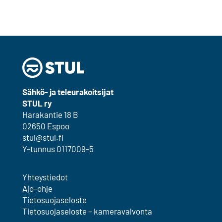
Sähkö- ja teleurakoitsijat
STUL ry
Harakantie 18 B
02650 Espoo
stul@stul.fi
Y-tunnus 0117009-5
Yhteystiedot
Ajo-ohje
Tietosuojaseloste
Tietosuojaseloste – kameravalvonta