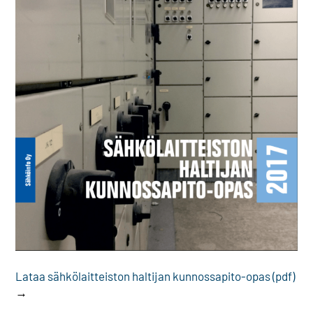
Lataa sähkö­laitteiston haltijan kunnossa­pito-opas (pdf)
→