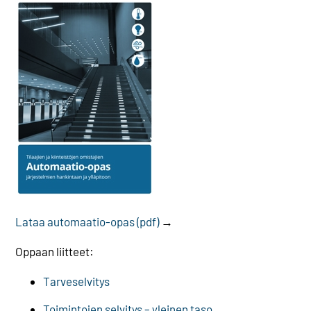
Lataa automaatio-opas (pdf)
→
Oppaan liitteet:
Tarveselvitys
Toimintojen selvitys – yleinen taso