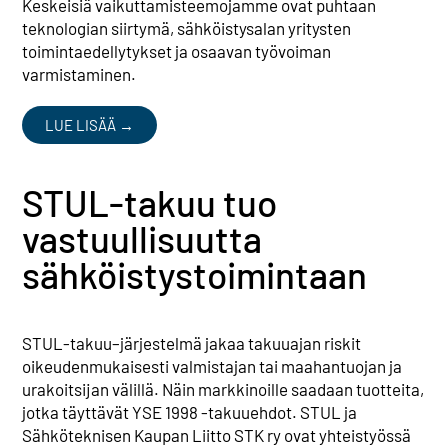
Keskeisiä vaikuttamisteemojamme ovat puhtaan
teknologian siirtymä, sähköistysalan yritysten
toimintaedellytykset ja osaavan työvoiman
varmistaminen.
LUE LISÄÄ →
STUL-takuu tuo
vastuullisuutta
sähköistys­toimintaan
STUL-takuu–järjestelmä jakaa takuuajan riskit
oikeudenmukaisesti valmistajan tai maahantuojan ja
urakoitsijan välillä. Näin markkinoille saadaan tuotteita,
jotka täyttävät YSE 1998 -takuuehdot. STUL ja
Sähköteknisen Kaupan Liitto STK ry ovat yhteistyössä