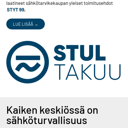
laatineet sähkötarvikekaupan yleiset toimitusehdot
STYT 99
.
LUE LISÄÄ →
Kaiken keskiössä on
sähkö­turvallisuus