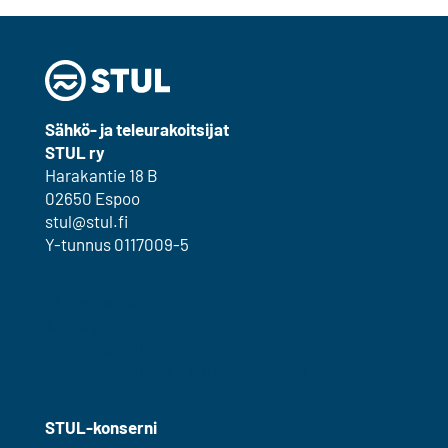
Sähkö- ja teleurakoitsijat
STUL ry
Harakantie 18 B
02650 Espoo
stul@stul.fi
Y-tunnus 0117009-5
Yhteystiedot
Ajo-ohje
Tietosuojaseloste
Tietosuojaseloste – kameravalvonta
STUL-konserni