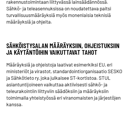
rakennustoimintaan liittyvässä lainsäädännössä.
Sähkö- ja teleasennuksissa on noudatettava paitsi
turvallisuusmääräyksiä myös monenlaisia teknisiä
määräyksiä ja ohjeita.
SÄHKÖISTYSALAN MÄÄRÄYKSIIN, OHJEISTUKSIIN
JA KÄYTÄNTÖIHIN VAIKUTTAVAT TAHOT
Määräyksiä ja ohjeistoja laativat esimerkiksi EU, eri
ministeriöt ja virastot, standardointiorganisaatio SESKO
ja Sähkötieto ry, joka julkaisee ST-kortistoa. STUL
asiantuntijoineen vaikuttaa aktiivisesti sähkö- ja
teleurakointiin liittyviin säädöksiin ja määräyksiin
toimimalla yhteistyössä eri viranomaisten ja järjestöjen
kanssa.