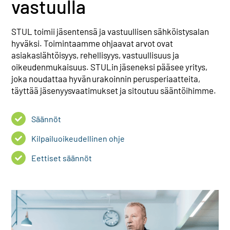
vastuulla
Yhteystiedot
STUL toimii jäsentensä ja vastuullisen sähköistysalan
hyväksi.
Toimintaamme ohjaavat arvot
ovat
Jäsenille
a
siakaslähtöisyys, rehellisyys, vastuullisuus ja
oikeudenmukaisuus
.
STULin
jäseneksi pääsee yritys,
joka
noudattaa hyvän
urakoinnin perusperiaatteita
,
täyttää
jäsenyys
vaatimukset
ja sitoutuu
sääntöihi
mme.
Säännöt
Kilpailuoikeudellinen ohje
Eettiset säännöt