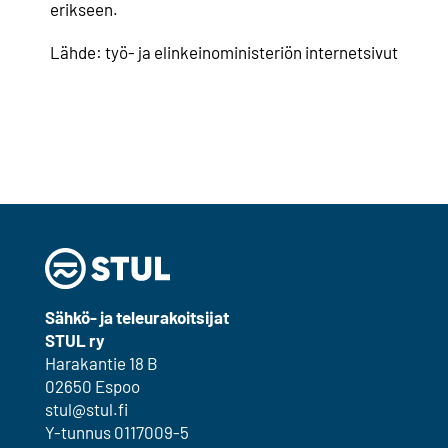
erikseen.
Lähde: työ- ja elinkeinoministeriön internetsivut
Sähkö- ja teleurakoitsijat
STUL ry
Harakantie 18 B
02650 Espoo
stul@stul.fi
Y-tunnus 0117009-5