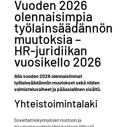
Vuoden 2026
Yhteystiedot
olennaisimpia
työlainsäädännön
Jäsenille
muutoksia –
HR-juridiikan
vuosikello 2026
Alla vuoden 2026 olennaisimmat
työlainsäädännön muutokset sekä niiden
valmisteluvaiheet ja pääasiallinen sisältö.
Yhteistoimintalaki
Soveltamiskynnyksen nostoon ja
muutosneuvotteluiden kestoon liittyviä