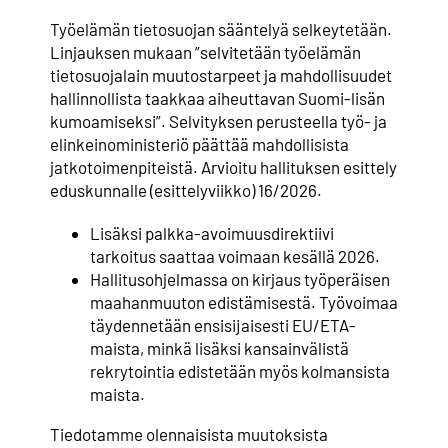
Työelämän tietosuojan sääntelyä selkeytetään.
Linjauksen mukaan ”selvitetään työelämän
tietosuojalain muutostarpeet ja mahdollisuudet
hallinnollista taakkaa aiheuttavan Suomi-lisän
kumoamiseksi”. Selvityksen perusteella työ- ja
elinkeinoministeriö päättää mahdollisista
jatkotoimenpiteistä. Arvioitu hallituksen esittely
eduskunnalle (esittelyviikko) 16/2026.
Lisäksi palkka-avoimuusdirektiivi
tarkoitus saattaa voimaan kesällä 2026.
Hallitusohjelmassa on kirjaus työperäisen
maahanmuuton edistämisestä. Työvoimaa
täydennetään ensisijaisesti EU/ETA-
maista, minkä lisäksi kansainvälistä
rekrytointia edistetään myös kolmansista
maista.
Tiedotamme olennaisista muutoksista