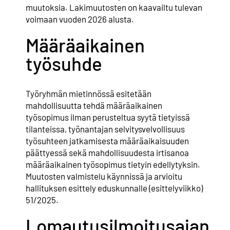
muutoksia. Lakimuutosten on kaavailtu tulevan
voimaan vuoden 2026 alusta.
Määräaikainen
työsuhde
Työryhmän mietinnössä esitetään
mahdollisuutta tehdä määräaikainen
työsopimus ilman perusteltua syytä tietyissä
tilanteissa, työnantajan selvitysvelvollisuus
työsuhteen jatkamisesta määräaikaisuuden
päättyessä sekä mahdollisuudesta irtisanoa
määräaikainen työsopimus tietyin edellytyksin.
Muutosten valmistelu käynnissä ja arvioitu
hallituksen esittely eduskunnalle (esittelyviikko)
51/2025.
Lomautusilmoitusajan