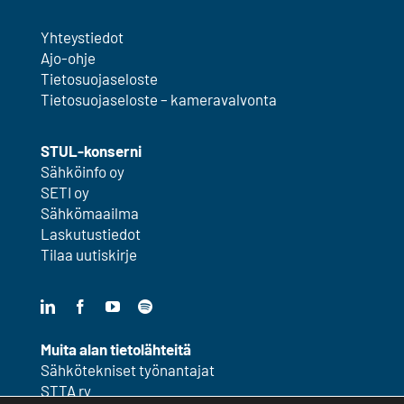
Yhteystiedot
Ajo-ohje
Tietosuojaseloste
Tietosuojaseloste – kameravalvonta
STUL-konserni
Sähköinfo oy
SETI oy
Sähkömaailma
Laskutustiedot
Tilaa uutiskirje
Muita alan tietolähteitä
Sähkötekniset työnantajat
STTA ry