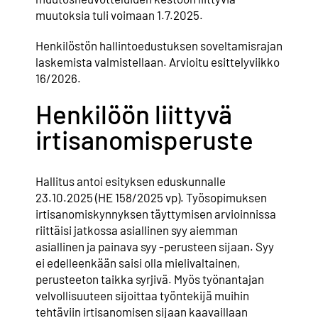
muutoksia tuli voimaan 1.7.2025.
Henkilöstön hallintoedustuksen soveltamisrajan
laskemista valmistellaan. Arvioitu esittelyviikko
16/2026.
Henkilöön liittyvä
irtisanomisperuste
Hallitus antoi esityksen eduskunnalle
23.10.2025 (HE 158/2025 vp). Työsopimuksen
irtisanomiskynnyksen täyttymisen arvioinnissa
riittäisi jatkossa asiallinen syy aiemman
asiallinen ja painava syy -perusteen sijaan. Syy
ei edelleenkään saisi olla mielivaltainen,
perusteeton taikka syrjivä. Myös työnantajan
velvollisuuteen sijoittaa työntekijä muihin
tehtäviin irtisanomisen sijaan kaavaillaan