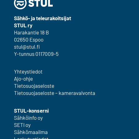
Sähkö- ja teleurakoitsijat
STUL ry
Harakantie 18 B
02650 Espoo
stul@stul.fi
Y-tunnus 0117009-5
Yhteystiedot
Ajo-ohje
Tietosuojaseloste
Tietosuojaseloste – kameravalvonta
STUL-konserni
Sähköinfo oy
SETI oy
Sähkömaailma
Laskutustiedot