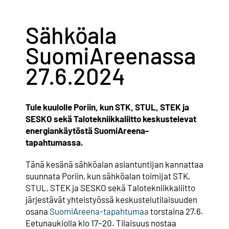
Yhteystiedot
Sähköala
SuomiAreenassa
Jäsenille
27.6.2024
Tule kuulolle Poriin, kun STK, STUL, STEK ja
SESKO sekä Talotekniikkaliitto keskustelevat
energiankäytöstä SuomiAreena-
tapahtumassa.
Tänä kesänä sähköalan asiantuntijan kannattaa
suunnata Poriin, kun sähköalan toimijat STK,
STUL, STEK ja SESKO sekä Talotekniikkaliitto
järjestävät yhteistyössä keskustelutilaisuuden
osana
SuomiAreena-tapahtumaa
torstaina 27.6.
Eetunaukiolla klo 17–20. Tilaisuus nostaa