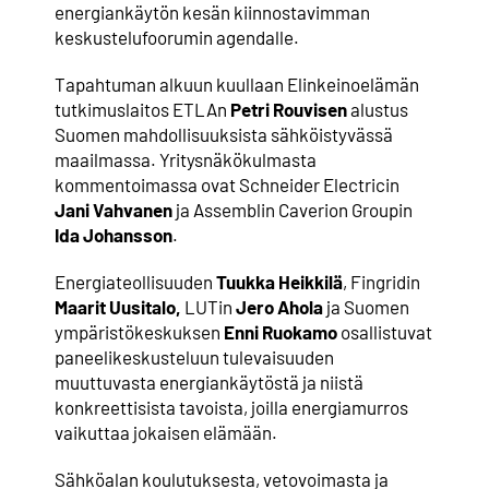
energiankäytön kesän kiinnostavimman
keskustelufoorumin agendalle.
Tapahtuman alkuun kuullaan Elinkeinoelämän
tutkimuslaitos ETLAn
Petri Rouvisen
alustus
Suomen mahdollisuuksista sähköistyvässä
maailmassa. Yritysnäkökulmasta
kommentoimassa ovat Schneider Electricin
Jani Vahvanen
ja Assemblin Caverion Groupin
Ida Johansson
.
Energiateollisuuden
Tuukka Heikkilä
, Fingridin
Maarit Uusitalo,
LUTin
Jero Ahola
ja Suomen
ympäristökeskuksen
Enni Ruokamo
osallistuvat
paneelikeskusteluun tulevaisuuden
muuttuvasta energiankäytöstä ja niistä
konkreettisista tavoista, joilla energiamurros
vaikuttaa jokaisen elämään.
Sähköalan koulutuksesta, vetovoimasta ja