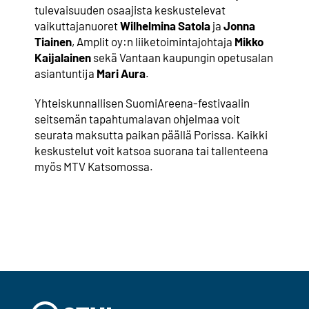
tulevaisuuden osaajista keskustelevat
vaikuttajanuoret
Wilhelmina Satola
ja
Jonna
Tiainen
, Amplit oy:n liiketoimintajohtaja
Mikko
Kaijalainen
sekä Vantaan kaupungin opetusalan
asiantuntija
Mari Aura
.
Yhteiskunnallisen SuomiAreena-festivaalin
seitsemän tapahtumalavan ohjelmaa voit
seurata maksutta paikan päällä Porissa. Kaikki
keskustelut voit katsoa suorana tai tallenteena
myös MTV Katsomossa.