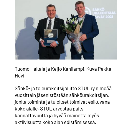
Yhteystiedot
Jäsenille
Tuomo Hakala ja Keijo Kahilampi. Kuva Pekka
Hovi
Sähkö- ja teleurakoitsijaliitto STUL ry nimeää
vuosittain jäsenistöstään sähköurakoitsijan,
jonka toiminta ja tulokset toimivat esikuvana
koko alalle. STUL arvostaa paitsi
kannattavuutta ja hyvää mainetta myös
aktiivisuutta koko alan edistämisessä.