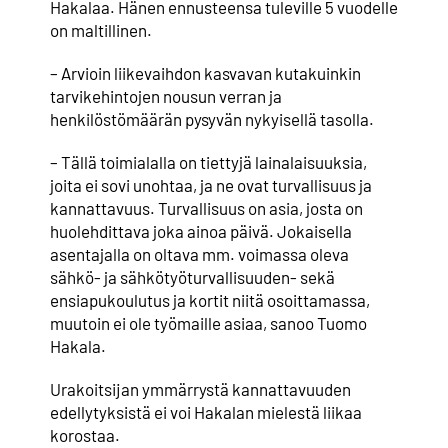
Hakalaa. Hänen ennusteensa tuleville 5 vuodelle
on maltillinen.
– Arvioin liikevaihdon kasvavan kutakuinkin
tarvikehintojen nousun verran ja
henkilöstömäärän pysyvän nykyisellä tasolla.
– Tällä toimialalla on tiettyjä lainalaisuuksia,
joita ei sovi unohtaa, ja ne ovat turvallisuus ja
kannattavuus. Turvallisuus on asia, josta on
huolehdittava joka ainoa päivä. Jokaisella
asentajalla on oltava mm. voimassa oleva
sähkö- ja sähkötyöturvallisuuden- sekä
ensiapukoulutus ja kortit niitä osoittamassa,
muutoin ei ole työmaille asiaa, sanoo Tuomo
Hakala.
Urakoitsijan ymmärrystä kannattavuuden
edellytyksistä ei voi Hakalan mielestä liikaa
korostaa.