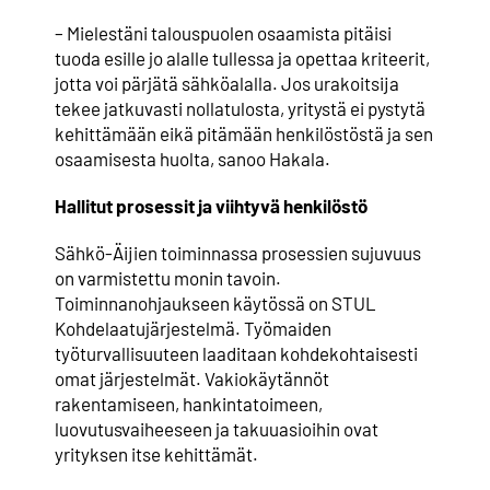
– Mielestäni talouspuolen osaamista pitäisi
tuoda esille jo alalle tullessa ja opettaa kriteerit,
jotta voi pärjätä sähköalalla. Jos urakoitsija
tekee jatkuvasti nollatulosta, yritystä ei pystytä
kehittämään eikä pitämään henkilöstöstä ja sen
osaamisesta huolta, sanoo Hakala.
Hallitut prosessit ja viihtyvä henkilöstö
Sähkö-Äijien toiminnassa prosessien sujuvuus
on varmistettu monin tavoin.
Toiminnanohjaukseen käytössä on STUL
Kohdelaatujärjestelmä. Työmaiden
työturvallisuuteen laaditaan kohdekohtaisesti
omat järjestelmät. Vakiokäytännöt
rakentamiseen, hankintatoimeen,
luovutusvaiheeseen ja takuuasioihin ovat
yrityksen itse kehittämät.