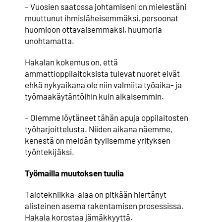
– Vuosien saatossa johtamiseni on mielestäni
muuttunut ihmisläheisemmäksi, persoonat
huomioon ottavaisemmaksi, huumoria
unohtamatta.
Hakalan kokemus on, että
ammattioppilaitoksista tulevat nuoret eivät
ehkä nykyaikana ole niin valmiita työaika- ja
työmaakäytäntöihin kuin aikaisemmin.
– Olemme löytäneet tähän apuja oppilaitosten
työharjoittelusta. Niiden aikana näemme,
kenestä on meidän tyylisemme yrityksen
työntekijäksi.
Työmailla muutoksen tuulia
Talotekniikka-alaa on pitkään hiertänyt
alisteinen asema rakentamisen prosessissa.
Hakala korostaa jämäkkyyttä.