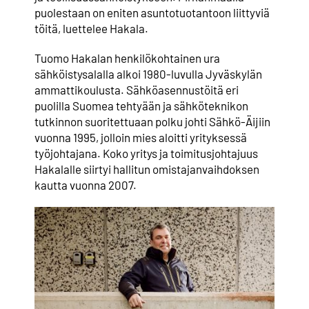
puolestaan on eniten asuntotuotantoon liittyviä
töitä, luettelee Hakala.
Tuomo Hakalan henkilökohtainen ura
sähköistysalalla alkoi 1980-luvulla Jyväskylän
ammattikoulusta. Sähköasennustöitä eri
puolilla Suomea tehtyään ja sähköteknikon
tutkinnon suoritettuaan polku johti Sähkö-Äijiin
vuonna 1995, jolloin mies aloitti yrityksessä
työjohtajana. Koko yritys ja toimitusjohtajuus
Hakalalle siirtyi hallitun omistajanvaihdoksen
kautta vuonna 2007.