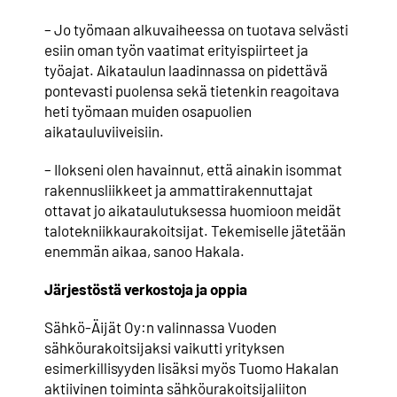
– Jo työmaan alkuvaiheessa on tuotava selvästi
esiin oman työn vaatimat erityispiirteet ja
työajat. Aikataulun laadinnassa on pidettävä
pontevasti puolensa sekä tietenkin reagoitava
heti työmaan muiden osapuolien
aikatauluviiveisiin.
– Ilokseni olen havainnut, että ainakin isommat
rakennusliikkeet ja ammattirakennuttajat
ottavat jo aikataulutuksessa huomioon meidät
talotekniikkaurakoitsijat. Tekemiselle jätetään
enemmän aikaa, sanoo Hakala.
Järjestöstä verkostoja ja oppia
Sähkö-Äijät Oy:n valinnassa Vuoden
sähköurakoitsijaksi vaikutti yrityksen
esimerkillisyyden lisäksi myös Tuomo Hakalan
aktiivinen toiminta sähköurakoitsijaliiton