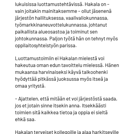
lukuisissa luottamustehtävissä. Hakala on –
vain joitakin mainitaksemme – ollut jäsenenä
järjestön hallituksessa, vaalivaliokunnassa,
työmarkkinaneuvottelukunnassa, johtanut
paikallista alueosastoa ja toiminut sen
johtokunnassa. Paljon työtä hän on tehnyt myös
oppilaitosyhteistyön parissa.
Luottamustoimiin ei Hakalan mielestä voi
hakeutua oman edun tavoittelu mielessä. Hänen
mukaansa harvinaiseksi käyvä talkoohenki
hyödyttää pitkässä juoksussa myös itseä ja
omaa yritystä.
– Ajattelen, että mitään et voi järjestöstä saada,
jos et jotain sinne itsekin anna. Itsekkäästi
toimien sitä kaikkea tietoa ja oppia ei sieltä
ehkä saa.
Hakalan terveiset kollegoille ja alaa harkitseville