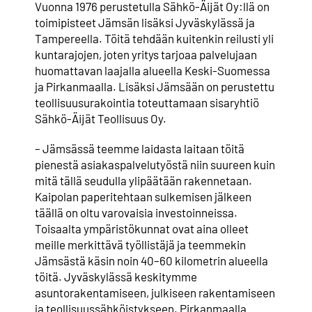
Vuonna 1976 perustetulla Sähkö-Äijät Oy:llä on
toimipisteet Jämsän lisäksi Jyväskylässä ja
Tampereella. Töitä tehdään kuitenkin reilusti yli
kuntarajojen, joten yritys tarjoaa palvelujaan
huomattavan laajalla alueella Keski-Suomessa
ja Pirkanmaalla. Lisäksi Jämsään on perustettu
teollisuusurakointia toteuttamaan sisaryhtiö
Sähkö-Äijät Teollisuus Oy.
– Jämsässä teemme laidasta laitaan töitä
pienestä asiakaspalvelutyöstä niin suureen kuin
mitä tällä seudulla ylipäätään rakennetaan.
Kaipolan paperitehtaan sulkemisen jälkeen
täällä on oltu varovaisia investoinneissa.
Toisaalta ympäristökunnat ovat aina olleet
meille merkittävä työllistäjä ja teemmekin
Jämsästä käsin noin 40–60 kilometrin alueella
töitä. Jyväskylässä keskitymme
asuntorakentamiseen, julkiseen rakentamiseen
ja teollisuussähköistykseen. Pirkanmaalla