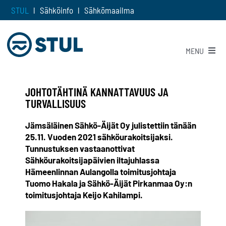
Skip
STUL
l
Sähköinfo
l
Sähkömaailma
to
content
MENU
EN
|
SV
Jäsenyys
JOHTOTÄHTINÄ KANNATTAVUUS JA
TURVALLISUUS
Toimiala
Jämsäläinen Sähkö-Äijät Oy julistettiin tänään
25.11. Vuoden 2021 sähköurakoitsijaksi.
Ajankohtaista
Tunnustuksen vastaanottivat
Sähköurakoitsijapäivien iltajuhlassa
Hämeenlinnan Aulangolla toimitusjohtaja
STUL-takuu
Tuomo Hakala ja Sähkö-Äijät Pirkanmaa Oy:n
toimitusjohtaja Keijo Kahilampi.
Meistä