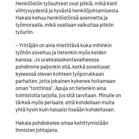
Henkilöstön työsuhteet ovat pitkiä, mikä kielii
viihtyvyydestä ja hyvästä henkilöjohtamisesta.
Hakala kehuu henkilöstönsä asennetta ja
työmoraalia, mikä osaltaan vaikuttaa pitkiin
työuriin.
– Yrittäjän on aina mietittävä kuka mihinkin
työhön soveltuu ja tietenkin myös keiden
kanssa. Jo urakkalaskentavaiheessa
pohdimme paljonkin sitä, ketkä soveltuvat
kyseessä olevan kohteen työporukkaan
parhaiten, jotta jokainen kykenee hoitamaan
oman ”tonttinsa”. Apuja on tietenkin aina
toimistolta tarjolla, jos sitä tarvitaan. Minulle on
tärkeä myös periaate, että kohdellaan muita
yhtä hyvin kuin haluaisi itseään kohdeltavan.
Hakala pohdiskelee omaa kehittymistään
ihmisten johtajana.