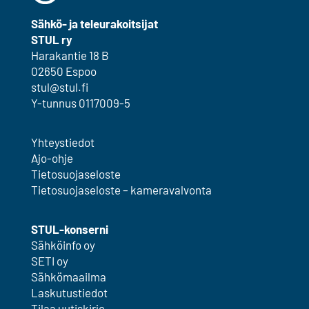
Sähkö- ja teleurakoitsijat
STUL ry
Harakantie 18 B
02650 Espoo
stul@stul.fi
Y-tunnus 0117009-5
Yhteystiedot
Ajo-ohje
Tietosuojaseloste
Tietosuojaseloste – kameravalvonta
STUL-konserni
Sähköinfo oy
SETI oy
Sähkömaailma
Laskutustiedot
Tilaa uutiskirje