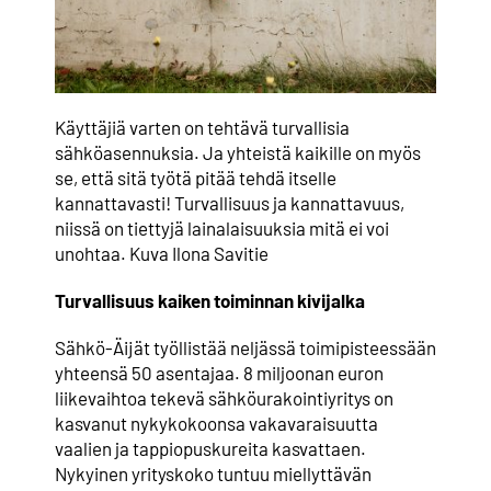
Käyttäjiä varten on tehtävä turvallisia
sähköasennuksia. Ja yhteistä kaikille on myös
se, että sitä työtä pitää tehdä itselle
kannattavasti! Turvallisuus ja kannattavuus,
niissä on tiettyjä lainalaisuuksia mitä ei voi
unohtaa. Kuva Ilona Savitie
Turvallisuus kaiken toiminnan kivijalka
Sähkö-Äijät työllistää neljässä toimipisteessään
yhteensä 50 asentajaa. 8 miljoonan euron
liikevaihtoa tekevä sähköurakointiyritys on
kasvanut nykykokoonsa vakavaraisuutta
vaalien ja tappiopuskureita kasvattaen.
Nykyinen yrityskoko tuntuu miellyttävän